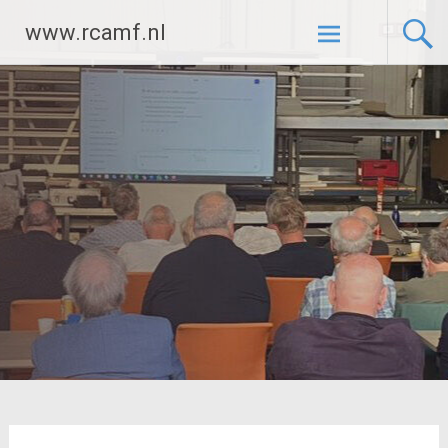
Ga
www.rcamf.nl
naar
de
inhoud