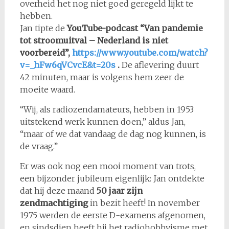
overheid het nog niet goed geregeld lijkt te
hebben.
Jan tipte de
YouTube-podcast “Van pandemie
tot stroomuitval – Nederland is niet
voorbereid”,
https://www.youtube.com/watch?
v=_hFw6qVCvcE&t=20s
.
De aflevering duurt
42 minuten, maar is volgens hem zeer de
moeite waard.
“Wij, als radiozendamateurs, hebben in 1953
uitstekend werk kunnen doen,” aldus Jan,
“maar of we dat vandaag de dag nog kunnen, is
de vraag.”
Er was ook nog een mooi moment van trots,
een bijzonder jubileum eigenlijk: Jan ontdekte
dat hij deze maand
50 jaar zijn
zendmachtiging
in bezit heeft! In november
1975 werden de eerste D-examens afgenomen,
en sindsdien heeft hij het radiohobbyisme met