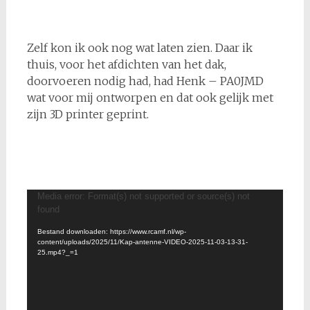
Zelf kon ik ook nog wat laten zien. Daar ik
thuis, voor het afdichten van het dak,
doorvoeren nodig had, had Henk – PA0JMD
wat voor mij ontworpen en dat ook gelijk met
zijn 3D printer geprint.
Videospeler
Media error: Format(s) not supported or source(s) not
found
Bestand downloaden: https://www.rcamf.nl/wp-
content/uploads/2025/11/Kap-antenne-VIDEO-2025-11-03-13-31-
25.mp4?_=1