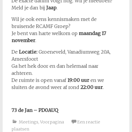
De exacte datum volgt nog. Wil je meedoen?
Meld je dan bij
Jaap
.
Wil je ook eens kennismaken met de
bruisende RCAMF Groep?
Je bent van harte welkom op
maandag 17
november
.
De
Locatie:
Groeneveld, Vanadiumweg 20A,
Amersfoort
Ga het hek door en dan helemaal naar
achteren.
De ruimte is open vanaf
19:00 uur
en we
sluiten de avond weer af rond
22:00 uur
.
73 de Jan – PD0AUQ
Meetings
,
Voorpagina
Een reactie
plaatsen