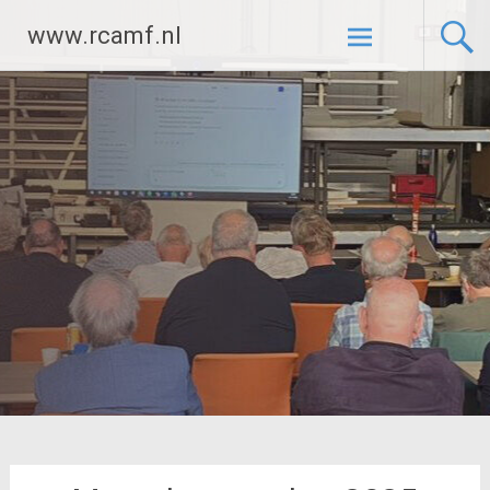
Ga
www.rcamf.nl
naar
de
inhoud