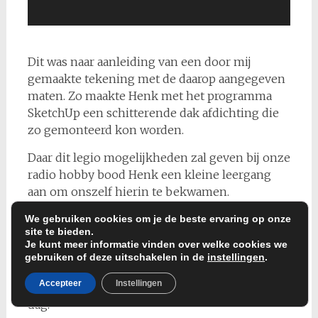
Dit was naar aanleiding van een door mij
gemaakte tekening met de daarop aangegeven
maten. Zo maakte Henk met het programma
SketchUp een schitterende dak afdichting die
zo gemonteerd kon worden.
Daar dit legio mogelijkheden zal geven bij onze
radio hobby bood Henk een kleine leergang
aan om onszelf hierin te bekwamen.
Met als gevolg dat een 6tal liefhebbers zich
We gebruiken cookies om je de beste ervaring op onze
site te bieden.
daarvoor meldden en we binnenkort daarop
Je kunt meer informatie vinden over welke cookies we
terug kunnen komen om een datum en tijd te
gebruiken of deze uitschakelen in de
instellingen
.
plannen. Dat zal dus niet op de maandagavond
Accepteer
Instellingen
gedaan worden maar in overleg op een andere
dag.