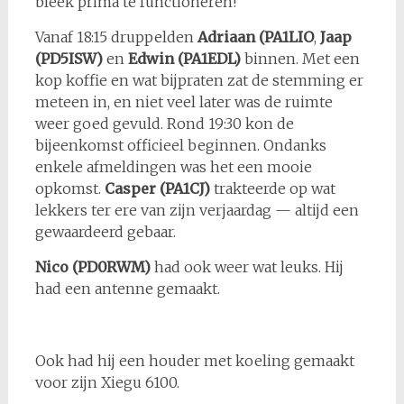
bleek prima te functioneren!
Vanaf 18:15 druppelden
Adriaan (PA1LIO
,
Jaap
(PD5ISW)
en
Edwin (PA1EDL)
binnen. Met een
kop koffie en wat bijpraten zat de stemming er
meteen in, en niet veel later was de ruimte
weer goed gevuld. Rond 19:30 kon de
bijeenkomst officieel beginnen. Ondanks
enkele afmeldingen was het een mooie
opkomst.
Casper (PA1CJ)
trakteerde op wat
lekkers ter ere van zijn verjaardag — altijd een
gewaardeerd gebaar.
Nico (PD0RWM)
had ook weer wat leuks. Hij
had een antenne gemaakt.
Ook had hij een houder met koeling gemaakt
voor zijn Xiegu 6100.