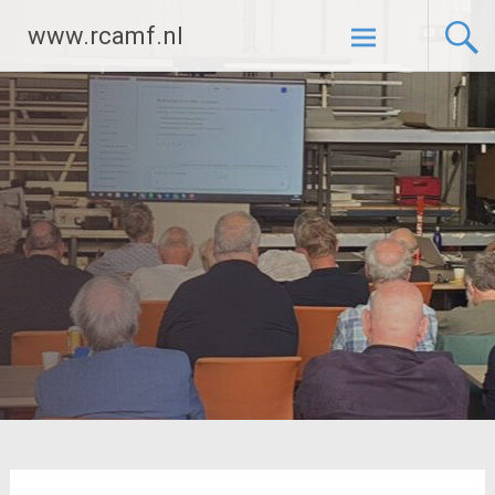
Ga
www.rcamf.nl
naar
de
inhoud