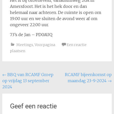
Het is bij Groeneveld, Vanadiumweg 20A in
Amersfoort. Het is het hek door en dan
helemaal naar achteren. De ruimte is open om
19:00 uur en we sluiten de avond weer af om
ongeveer 22:00 uur.
73’s de Jan – PD0AUQ
Meetings
,
Voorpagina
Een reactie
plaatsen
Bericht
←
BBQ van RCAMF Groep
RCAMF bijeenkomst op
op vrijdag 13 september
maandag 23-9-2024
→
navigatie
2024
Geef een reactie