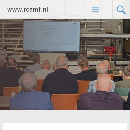
Ga
www.rcamf.nl
naar
de
inhoud