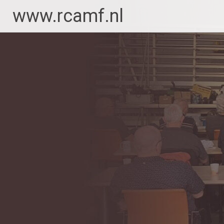
Ga
www.rcamf.nl
naar
de
inhoud