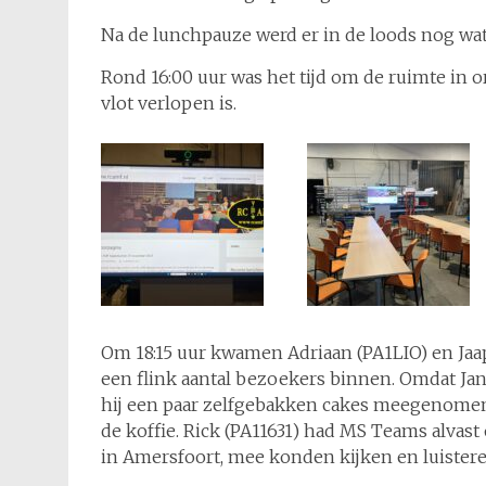
Na de lunchpauze werd er in de loods nog wa
Rond 16:00 uur was het tijd om de ruimte in o
vlot verlopen is.
Om 18:15 uur kwamen Adriaan (PA1LIO) en Ja
een flink aantal bezoekers binnen. Omdat Jan
hij een paar zelfgebakken cakes meegenomen e
de koffie. Rick (PA11631) had MS Teams alvas
in Amersfoort, mee konden kijken en luistere