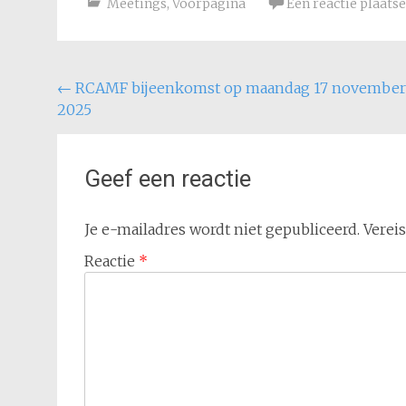
Meetings
,
Voorpagina
Een reactie plaats
Bericht
←
RCAMF bijeenkomst op maandag 17 november
2025
navigatie
Geef een reactie
Je e-mailadres wordt niet gepubliceerd.
Verei
Reactie
*