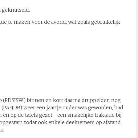
t geknutseld.
rde te maken voor de avond, wat zoals gebruikelijk
ap (PD5ISW) binnen en kort daarna druppelden nog
 (PA3JDB) weer een jaartje ouder was geworden, had
n op de tafels gezet—een smakelijke traktatie bij
t opgestart zodat ook enkele deelnemers op afstand,
n.