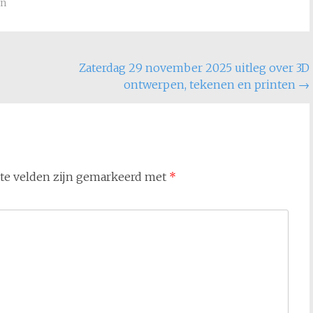
en
Zaterdag 29 november 2025 uitleg over 3D
ontwerpen, tekenen en printen
→
ste velden zijn gemarkeerd met
*