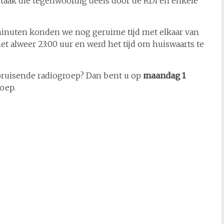
 taak die tegenwoordig deels door de RDI en enkele
 minuten konden we nog geruime tijd met elkaar van
t alweer 23:00 uur en werd het tijd om huiswaarts te
 bruisende radiogroep? Dan bent u op
maandag 1
oep.