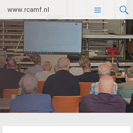
Ga
www.rcamf.nl
naar
de
inhoud