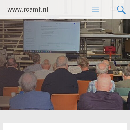
Ga
www.rcamf.nl
naar
de
inhoud