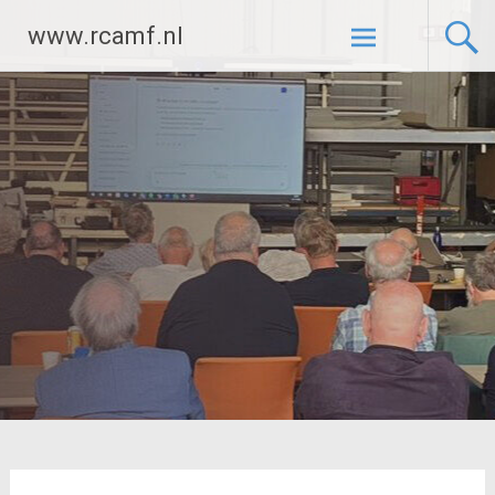
Ga
www.rcamf.nl
naar
de
inhoud