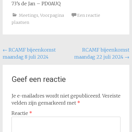
73’s de Jan – PD0AUQ
Meetings
,
Voorpagina
Een reactie
plaatsen
Bericht
←
RCAMF bijeenkomst
RCAMF bijeenkomst
maandag 8 juli 2024
maandag 22 juli 2024
→
navigatie
Geef een reactie
Je e-mailadres wordt niet gepubliceerd.
Vereiste
velden zijn gemarkeerd met
*
Reactie
*