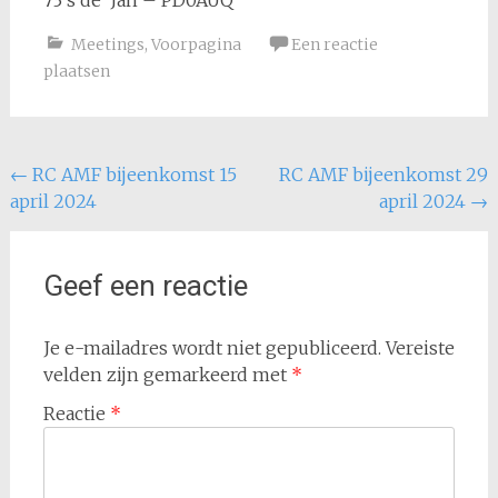
73’s de Jan – PD0AUQ
Meetings
,
Voorpagina
Een reactie
plaatsen
Bericht
←
RC AMF bijeenkomst 15
RC AMF bijeenkomst 29
april 2024
april 2024
→
navigatie
Geef een reactie
Je e-mailadres wordt niet gepubliceerd.
Vereiste
velden zijn gemarkeerd met
*
Reactie
*