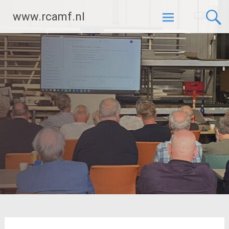
Ga
www.rcamf.nl
naar
de
inhoud