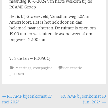
maandag 10-6-2024 van harte welkom bij de
RCAMF Groep.
Het is bij Groeneveld, Vanadiumweg 20A in
Amersfoort. Het is het hek door en dan
helemaal naar achteren. De ruimte is open om
19:00 uur en we sluiten de avond weer af om
ongeveer 22:00 uur.
73’s de Jan – PD0AUQ
Meetings
,
Voorpagina
Een reactie
plaatsen
Bericht
←
RC AMF bijeenkomst 27
RC AMF bijeenkomst 10
mei 2024
juni 2024
→
navigatie