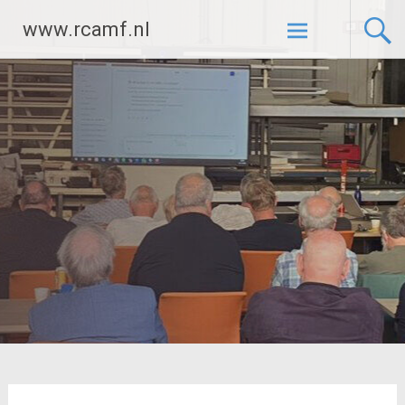
Ga
www.rcamf.nl
naar
de
inhoud